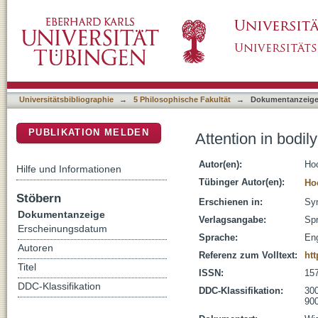
Attention in bodily awareness
DSpace Repositorium (Manakin basiert)
Universitätsbibliographie
→
5 Philosophische Fakultät
→
Dokumentanzeig
PUBLIKATION MELDEN
Attention in bodi
Autor(en):
Hoc
Hilfe und Informationen
Tübinger Autor(en):
Hoc
Stöbern
Erschienen in:
Syn
Dokumentanzeige
Verlagsangabe:
Spr
Erscheinungsdatum
Sprache:
Eng
Autoren
Referenz zum Volltext:
htt
Titel
ISSN:
15
DDC-Klassifikation
DDC-Klassifikation:
300
900