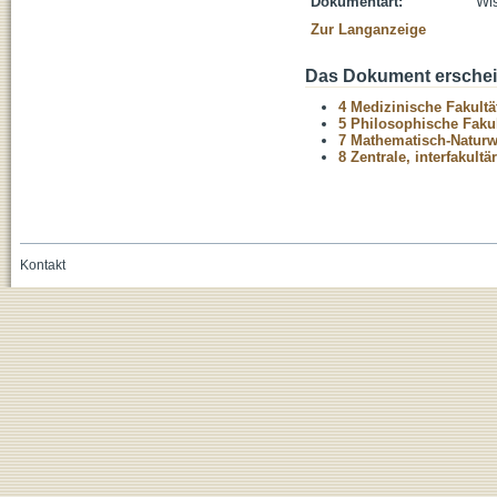
Dokumentart:
Wis
Zur Langanzeige
Das Dokument erschein
4 Medizinische Fakultä
5 Philosophische Fakul
7 Mathematisch-Naturwi
8 Zentrale, interfakult
Kontakt