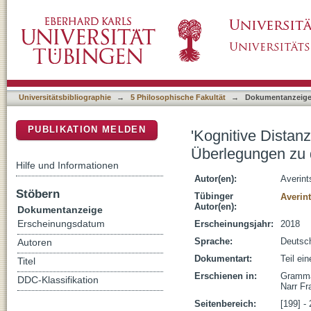
'Kognitive Distanzierung' als Grammatikkate
DSpace Repositorium (Manakin basiert)
Demonstrativa dies- und jen-
Universitätsbibliographie
→
5 Philosophische Fakultät
→
Dokumentanzeig
PUBLIKATION MELDEN
'Kognitive Distan
Überlegungen zu 
Hilfe und Informationen
Autor(en):
Averint
Stöbern
Tübinger
Averint
Autor(en):
Dokumentanzeige
Erscheinungsdatum
Erscheinungsjahr:
2018
Sprache:
Deutsc
Autoren
Dokumentart:
Teil ei
Titel
Erschienen in:
Grammat
DDC-Klassifikation
Narr Fr
Seitenbereich:
[199] -