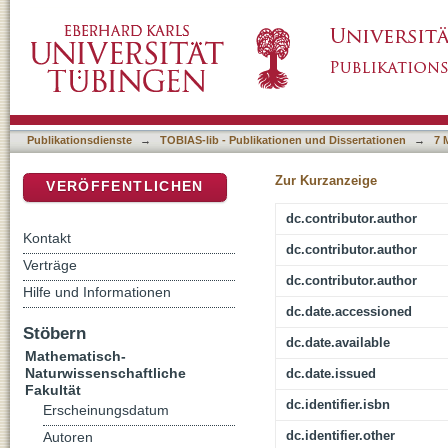
Modellbasierte Analyse und Multikriterien-O
DSpace Repositorium (Manakin basiert)
Anwendung von Methoden der Künstlichen In
Publikationsdienste
→
TOBIAS-lib - Publikationen und Dissertationen
→
7 
Zur Kurzanzeige
VERÖFFENTLICHEN
dc.contributor.author
Kontakt
dc.contributor.author
Verträge
dc.contributor.author
Hilfe und Informationen
dc.date.accessioned
Stöbern
dc.date.available
Mathematisch-
Naturwissenschaftliche
dc.date.issued
Fakultät
dc.identifier.isbn
Erscheinungsdatum
dc.identifier.other
Autoren