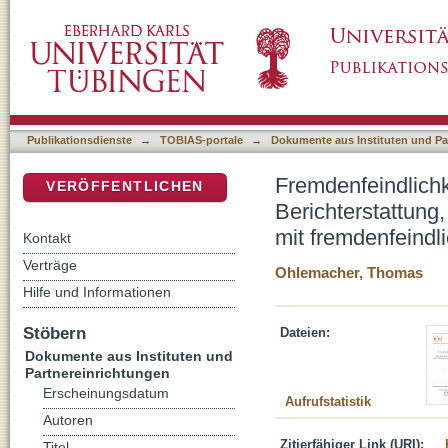
Fremdenfeindlichkeit und Rechtsextremismus
DSpace Repositorium (Manakin basiert)
und deren Wechselwirkung mit fremdenfeindl
Publikationsdienste
→
TOBIAS-portale
→
Dokumente aus Instituten und Pa
Fremdenfeindlich
VERÖFFENTLICHEN
Berichterstattun
mit fremdenfeindl
Kontakt
Verträge
Ohlemacher, Thomas
Hilfe und Informationen
Stöbern
Dateien:
Dokumente aus Instituten und
Partnereinrichtungen
Erscheinungsdatum
Aufrufstatistik
Autoren
Zitierfähiger Link (URI):
Titel