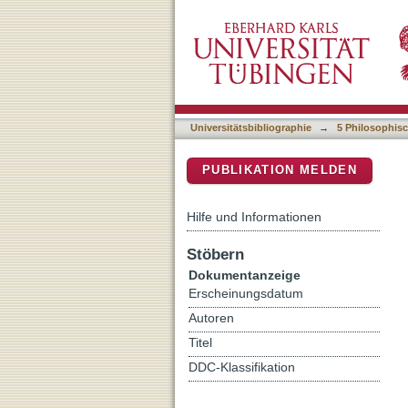
Kantharos. Griechisch : G
DSpace Repositorium (Manakin b
Tübingen, Dr. Hermann St
Universitätsbibliographie
→
5 Philosophisc
PUBLIKATION MELDEN
Hilfe und Informationen
Stöbern
Dokumentanzeige
Erscheinungsdatum
Autoren
Titel
DDC-Klassifikation