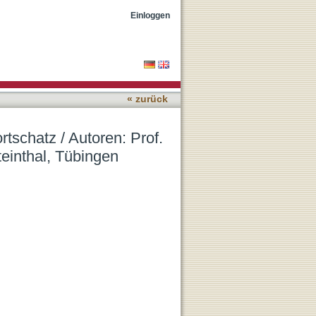
Dr. Thomas Meyer,
Einloggen
« zurück
tschatz / Autoren: Prof.
einthal, Tübingen