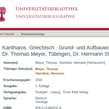
rund- und Aufbauwortschatz / Autoren: Prof. 
asiert)
einthal, Tübingen
he Fakultät
→
Dokumentanzeige
Kantharos. Griechisch : Grund- und Aufbauwor
Dr. Thomas Meyer, Tübingen, Dr. Hermann St
Autor(en):
Meyer, Thomas
;
Steinthal, Hermann [VerfasserIn]
Tübinger Autor(en):
Meyer, Thomas
Steinthal, Hermann
Erscheinungsjahr:
2018
Ausgabe:
1. Auflage
Verlagsangabe:
Stuttgart ; Leipzig : Ernst Klett Verlag
Sprache:
Deutsch
Sonstige
ISBN:
978-3-12-663211-9