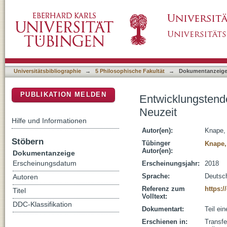
Entwicklungstendenzen der Rhetoriktheorie in
DSpace Repositorium (Manakin basiert)
Universitätsbibliographie
→
5 Philosophische Fakultät
→
Dokumentanzeig
PUBLIKATION MELDEN
Entwicklungstende
Neuzeit
Hilfe und Informationen
Autor(en):
Knape,
Stöbern
Tübinger
Knape,
Autor(en):
Dokumentanzeige
Erscheinungsdatum
Erscheinungsjahr:
2018
Sprache:
Deutsc
Autoren
Referenz zum
https:/
Titel
Volltext:
DDC-Klassifikation
Dokumentart:
Teil ei
Erschienen in:
Transfe