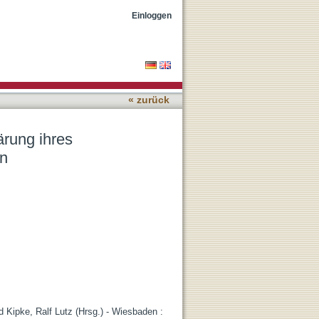
 zu Gesundheit und gutem
Einloggen
« zurück
ärung ihres
en
d Kipke, Ralf Lutz (Hrsg.) - Wiesbaden :