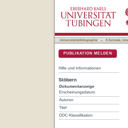
Was ist Lebensqualität in
DSpace Repositorium (Manakin b
Leben
Universitätsbibliographie
→
8 Zentrale, in
PUBLIKATION MELDEN
Hilfe und Informationen
Stöbern
Dokumentanzeige
Erscheinungsdatum
Autoren
Titel
DDC-Klassifikation