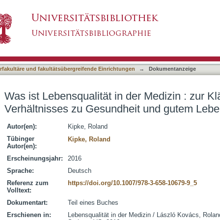
 der Medizin : zur Klärung ihres Verhältnisses
asiert)
terfakultäre und fakultätsübergreifende Einrichtungen
→
Dokumentanzeige
Was ist Lebensqualität in der Medizin : zur Kl
Verhältnisses zu Gesundheit und gutem Leb
Autor(en):
Kipke, Roland
Tübinger
Kipke, Roland
Autor(en):
Erscheinungsjahr:
2016
Sprache:
Deutsch
Referenz zum
https://doi.org/10.1007/978-3-658-10679-9_5
Volltext:
Dokumentart:
Teil eines Buches
Erschienen in:
Lebensqualität in der Medizin / László Kovács, Rolan