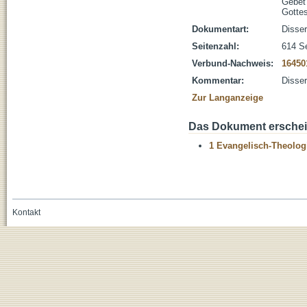
Gebet
Gottes
Dokumentart:
Disser
Seitenzahl:
614 S
Verbund-Nachweis:
16450
Kommentar:
Disser
Zur Langanzeige
Das Dokument erschein
1 Evangelisch-Theolog
Kontakt