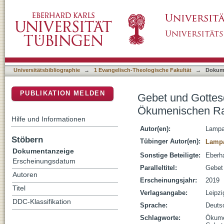
Gebet und Gottesdienst : Praxis und Diskur
DSpace Repositorium (Manakin basiert)
Kirchen
Universitätsbibliographie
→
1 Evangelisch-Theologische Fakultät
→
Dokum
PUBLIKATION MELDEN
Gebet und Gottesd
Ökumenischen Ra
Hilfe und Informationen
Autor(en):
Lampa
Stöbern
Tübinger Autor(en):
Lampa
Dokumentanzeige
Sonstige Beteiligte:
Eberha
Erscheinungsdatum
Paralleltitel:
Gebet
Autoren
Erscheinungsjahr:
2019
Titel
Verlagsangabe:
Leipzi
DDC-Klassifikation
Sprache:
Deuts
Schlagworte:
Ökume