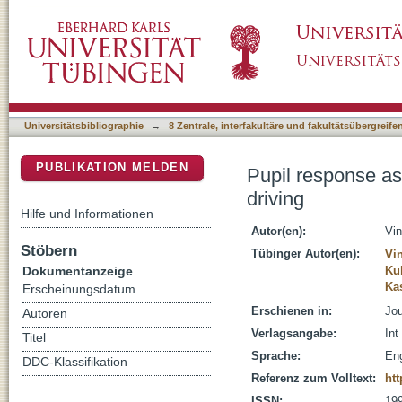
Pupil response as an indicator of hazard perc
DSpace Repositorium (Manakin basiert)
Universitätsbibliographie
→
8 Zentrale, interfakultäre und fakultätsübergreif
PUBLIKATION MELDEN
Pupil response as
driving
Hilfe und Informationen
Autor(en):
Vin
Stöbern
Tübinger Autor(en):
Vin
Dokumentanzeige
Ku
Ka
Erscheinungsdatum
Erschienen in:
Jou
Autoren
Verlagsangabe:
In
Titel
Sprache:
Eng
DDC-Klassifikation
Referenz zum Volltext:
htt
ISSN:
19