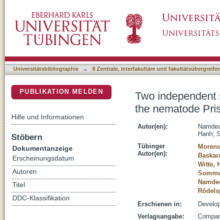
Two independent sulfation processes regulate
DSpace Repositorium (Manakin basiert)
pacificus
Universitätsbibliographie
→
8 Zentrale, interfakultäre und fakultätsübergreif
PUBLIKATION MELDEN
Two independent s
the nematode Pris
Hilfe und Informationen
Autor(en):
Namdeo
Hanh
;
S
Stöbern
Tübinger
Moreno
Dokumentanzeige
Autor(en):
Baskar
Erscheinungsdatum
Witte,
Autoren
Sommer
Namdeo
Titel
Rödelsp
DDC-Klassifikation
Erschienen in:
Develop
Verlagsangabe:
Company