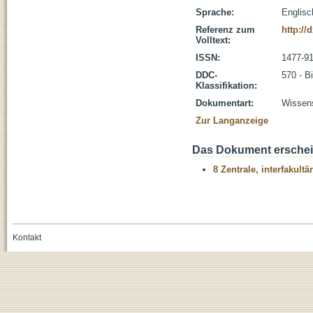
Sprache:
Englisc
Referenz zum
http://
Volltext:
ISSN:
1477-9
DDC-
570 - B
Klassifikation:
Dokumentart:
Wissens
Zur Langanzeige
Das Dokument erschein
8 Zentrale, interfakult
Kontakt