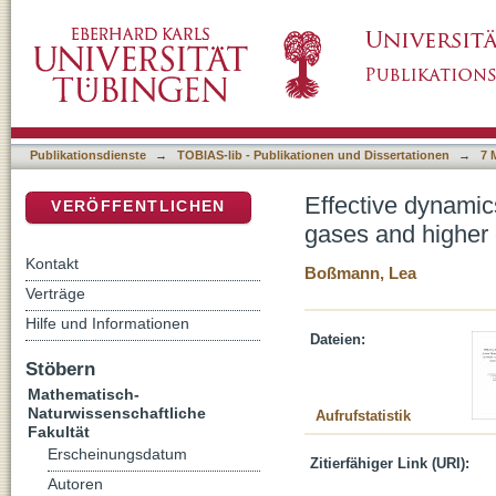
Effective dynamics of interacting bosons: Q
DSpace Repositorium (Manakin basiert)
corrections to the mean-field description
Publikationsdienste
→
TOBIAS-lib - Publikationen und Dissertationen
→
7 
Effective dynamic
VERÖFFENTLICHEN
gases and higher o
Kontakt
Boßmann, Lea
Verträge
Hilfe und Informationen
Dateien:
Stöbern
Mathematisch-
Naturwissenschaftliche
Aufrufstatistik
Fakultät
Erscheinungsdatum
Zitierfähiger Link (URI):
Autoren