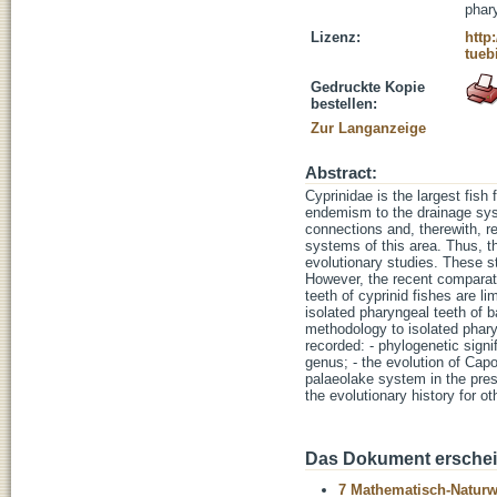
phary
Lizenz:
http
tueb
Gedruckte Kopie
bestellen:
Zur Langanzeige
Abstract:
Cyprinidae is the largest fis
endemism to the drainage syst
connections and, therewith, r
systems of this area. Thus, t
evolutionary studies. These st
However, the recent comparati
teeth of cyprinid fishes are li
isolated pharyngeal teeth of b
methodology to isolated phary
recorded: - phylogenetic signi
genus; - the evolution of Cap
palaeolake system in the pres
the evolutionary history for ot
Das Dokument erschein
7 Mathematisch-Naturwi