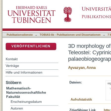
3D morphology of pharyngeal dentition in barb
DSpace Repositorium (Manakin basiert)
for taxonomy, phylogeny and palaeobiogeog
Publikationsdienste
→
TOBIAS-lib - Publikationen und Dissertationen
→
7 
3D morphology of 
VERÖFFENTLICHEN
Teleostei: Cyprin
palaeobiogeogra
Kontakt
Verträge
Ayvazyan, Anna
Hilfe und Informationen
Stöbern
Dateien:
Mathematisch-
Naturwissenschaftliche
Fakultät
Aufrufstatistik
Erscheinungsdatum
Autoren
Zitierfähiger Link
http