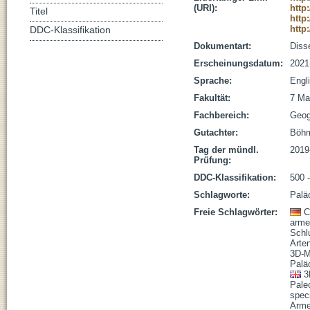
(URI):
http
Titel
http
http
DDC-Klassifikation
Dokumentart:
Disse
Erscheinungsdatum:
2021
Sprache:
Engl
Fakultät:
7 Ma
Fachbereich:
Geog
Gutachter:
Böhm
Tag der mündl.
2019
Prüfung:
DDC-Klassifikation:
500 
Schlagworte:
Paläo
Freie Schlagwörter:
C
arme
Schl
Arte
3D-M
Palä
3
Pale
spec
Arme