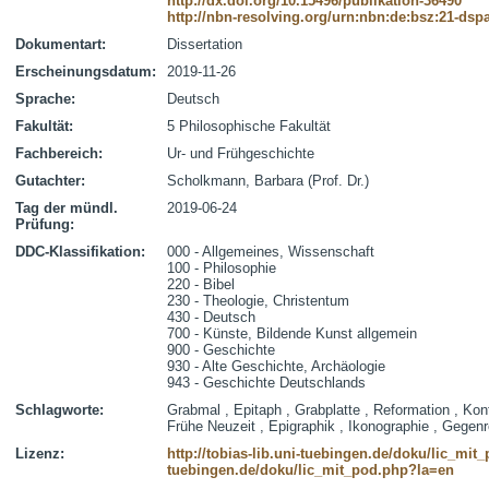
http://dx.doi.org/10.15496/publikation-36490
http://nbn-resolving.org/urn:nbn:de:bsz:21-dsp
Dokumentart:
Dissertation
Erscheinungsdatum:
2019-11-26
Sprache:
Deutsch
Fakultät:
5 Philosophische Fakultät
Fachbereich:
Ur- und Frühgeschichte
Gutachter:
Scholkmann, Barbara (Prof. Dr.)
Tag der mündl.
2019-06-24
Prüfung:
DDC-Klassifikation:
000 - Allgemeines, Wissenschaft
100 - Philosophie
220 - Bibel
230 - Theologie, Christentum
430 - Deutsch
700 - Künste, Bildende Kunst allgemein
900 - Geschichte
930 - Alte Geschichte, Archäologie
943 - Geschichte Deutschlands
Schlagworte:
Grabmal , Epitaph , Grabplatte , Reformation , Konf
Frühe Neuzeit , Epigraphik , Ikonographie , Gegen
Lizenz:
http://tobias-lib.uni-tuebingen.de/doku/lic_mi
tuebingen.de/doku/lic_mit_pod.php?la=en