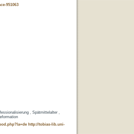
ace-951063
essionalisierung , Spätmittelalter ,
reformation
t_pod.php?la=de
http://tobias-lib.uni-