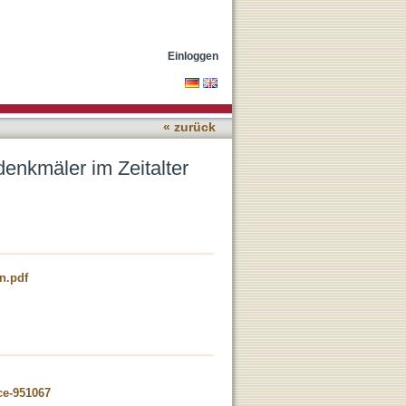
onfessionalisierung
Einloggen
« zurück
nkmäler im Zeitalter
n.pdf
ce-951067