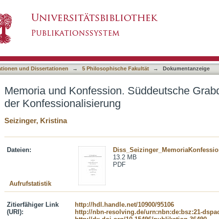
Süddeutsche Grabdenkmäler im Zeitalter der K
asiert)
ationen und Dissertationen
→
5 Philosophische Fakultät
→
Dokumentanzeige
Memoria und Konfession. Süddeutsche Grabde
der Konfessionalisierung
Seizinger, Kristina
Dateien:
Diss_Seizinger_MemoriaKonfessio
13.2 MB
PDF
Aufrufstatistik
Zitierfähiger Link
http://hdl.handle.net/10900/95106
(URI):
http://nbn-resolving.de/urn:nbn:de:bsz:21-dspa