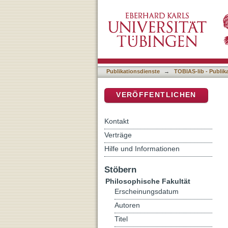
Memoria und Konfession. 
DSpace Repositorium (Manakin b
Publikationsdienste
→
TOBIAS-lib - Publik
VERÖFFENTLICHEN
Kontakt
Verträge
Hilfe und Informationen
Stöbern
Philosophische Fakultät
Erscheinungsdatum
Autoren
Titel