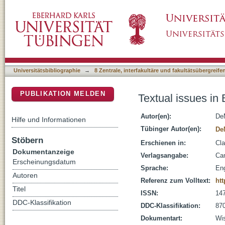
Textual issues in Basil of Caesarea's Homil
DSpace Repositorium (Manakin basiert)
Universitätsbibliographie
→
8 Zentrale, interfakultäre und fakultätsübergreif
PUBLIKATION MELDEN
Textual issues in
Autor(en):
De
Hilfe und Informationen
Tübinger Autor(en):
De
Stöbern
Erschienen in:
Cla
Dokumentanzeige
Verlagsangabe:
Ca
Erscheinungsdatum
Sprache:
Eng
Autoren
Referenz zum Volltext:
ht
Titel
ISSN:
14
DDC-Klassifikation
DDC-Klassifikation:
870
Dokumentart:
Wis