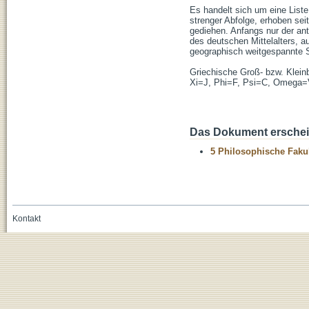
Es handelt sich um eine List
strenger Abfolge, erhoben sei
gediehen. Anfangs nur der anti
des deutschen Mittelalters, 
geographisch weitgespannte Sy
Griechische Groß- bzw. Klei
Xi=J, Phi=F, Psi=C, Omega=
Das Dokument erschein
5 Philosophische Fakul
Kontakt