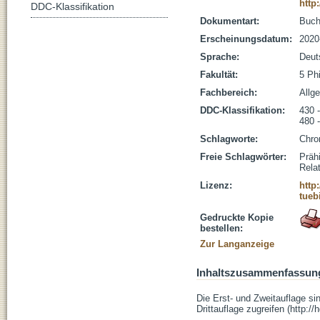
http
DDC-Klassifikation
Dokumentart:
Buc
Erscheinungsdatum:
2020
Sprache:
Deut
Fakultät:
5 Ph
Fachbereich:
Allg
DDC-Klassifikation:
430 
480 
Schlagworte:
Chro
Freie Schlagwörter:
Prähi
Rela
Lizenz:
http
tueb
Gedruckte Kopie
bestellen:
Zur Langanzeige
Inhaltszusammenfassun
Die Erst- und Zweitauflage sin
Drittauflage zugreifen (http: