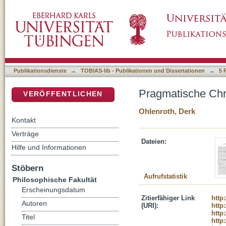
Pragmatische Chronologie
DSpace Repositorium (Manakin basiert)
Publikationsdienste
→
TOBIAS-lib - Publikationen und Dissertationen
→
5 
Pragmatische Chr
VERÖFFENTLICHEN
Ohlenroth, Derk
Kontakt
Verträge
Dateien:
Hilfe und Informationen
Stöbern
Aufrufstatistik
Philosophische Fakultät
Erscheinungsdatum
Zitierfähiger Link
http
Autoren
(URI):
http
http
Titel
http