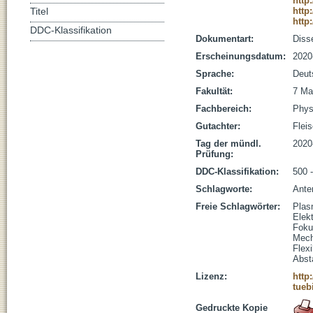
http
http
Titel
http
DDC-Klassifikation
Dokumentart:
Disse
Erscheinungsdatum:
2020
Sprache:
Deut
Fakultät:
7 Ma
Fachbereich:
Phys
Gutachter:
Fleis
Tag der mündl.
2020
Prüfung:
DDC-Klassifikation:
500 
Schlagworte:
Ante
Freie Schlagwörter:
Plas
Elekt
Foku
Mech
Flex
Abst
Lizenz:
http
tueb
Gedruckte Kopie