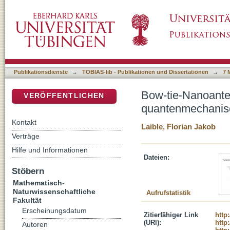
Bow-tie-Nanoantennen mit variablen Abstä
DSpace Repositorium (Manakin basiert)
Regime
Publikationsdienste
→
TOBIAS-lib - Publikationen und Dissertationen
→
7 
Bow-tie-Nanoante
VERÖFFENTLICHEN
quantenmechanis
Kontakt
Laible, Florian Jakob
Verträge
Hilfe und Informationen
Dateien:
Stöbern
Mathematisch-
Naturwissenschaftliche
Aufrufstatistik
Fakultät
Erscheinungsdatum
Zitierfähiger Link
http
(URI):
http
Autoren