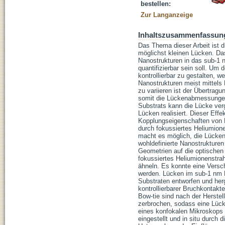
bestellen:
Zur Langanzeige
Inhaltszusammenfassun
Das Thema dieser Arbeit ist d
möglichst kleinen Lücken. Da
Nanostrukturen in das sub-1
quantifizierbar sein soll. U
kontrollierbar zu gestalten, w
Nanostrukturen meist mittels 
zu variieren ist der Übertrag
somit die Lückenabmessungen
Substrats kann die Lücke ver
Lücken realisiert. Dieser Eff
Kopplungseigenschaften von D
durch fokussiertes Heliumione
macht es möglich, die Lücken
wohldefinierte Nanostrukturen
Geometrien auf die optischen
fokussiertes Heliumionenstrah
ähneln. Es konnte eine Vers
werden. Lücken im sub-1 nm R
Substraten entworfen und he
kontrollierbarer Bruchkontakte
Bow-tie sind nach der Herst
zerbrochen, sodass eine Lück
eines konfokalen Mikroskops 
eingestellt und in situ durch