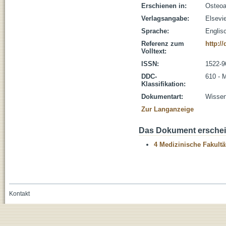
Erschienen in:
Osteoar
Verlagsangabe:
Elsevie
Sprache:
Englis
Referenz zum
http:/
Volltext:
ISSN:
1522-9
DDC-
610 - 
Klassifikation:
Dokumentart:
Wissens
Zur Langanzeige
Das Dokument erschein
4 Medizinische Fakultä
Kontakt