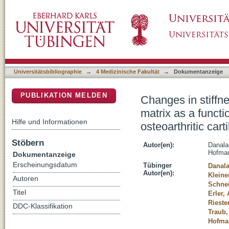
Changes in stiffness and biochemical compositi
DSpace Repositorium (Manakin basiert)
chondrocyte organisation in osteoarthritic car
Universitätsbibliographie
→
4 Medizinische Fakultät
→
Dokumentanzeige
PUBLIKATION MELDEN
Changes in stiffne
matrix as a functi
Hilfe und Informationen
osteoarthritic cart
Stöbern
Autor(en):
Danala
Hofman
Dokumentanzeige
Erscheinungsdatum
Tübinger
Danala
Autor(en):
Kleine
Autoren
Schnei
Titel
Erler,
Rieste
DDC-Klassifikation
Traub,
Hofman