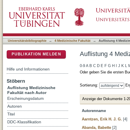
Auflistung 4 Medizinische Fakultät nach Auto
DSpace Repositorium (Manakin basiert)
Universitätsbibliographie
→
4 Medizinische Fakultät
→
Auflistung 4 Medizi
Auflistung 4 Medi
PUBLIKATION MELDEN
0-9
A
B
C
D
E
F
G
H
I
J
K
L
Hilfe und Informationen
Oder geben Sie die ersten Bu
Stöbern
Sortierung:
Er
Auflistung Medizinische
Fakultät nach Autor
Erscheinungsdatum
Anzeige der Dokumente 1-2
Autoren
Autorenname
Titel
Aarntzen, Erik H. J. G.
[4]
DDC-Klassifikation
Abanda, Babette
[2]