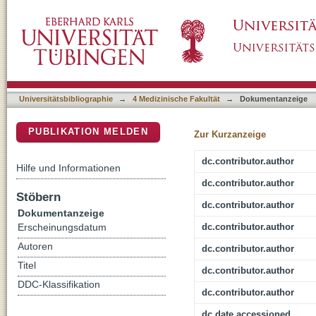
Face yourself! - learning progress and shame
DSpace Repositorium (Manakin basiert)
comparative study
Universitätsbibliographie
→
4 Medizinische Fakultät
→
Dokumentanzeige
PUBLIKATION MELDEN
Zur Kurzanzeige
dc.contributor.author
Hilfe und Informationen
dc.contributor.author
Stöbern
dc.contributor.author
Dokumentanzeige
dc.contributor.author
Erscheinungsdatum
Autoren
dc.contributor.author
Titel
dc.contributor.author
DDC-Klassifikation
dc.contributor.author
dc.date.accessioned