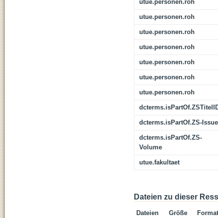
utue.personen.roh
utue.personen.roh
utue.personen.roh
utue.personen.roh
utue.personen.roh
utue.personen.roh
utue.personen.roh
dcterms.isPartOf.ZSTitelI
dcterms.isPartOf.ZS-Issue
dcterms.isPartOf.ZS-
Volume
utue.fakultaet
Dateien zu dieser Res
Dateien
Größe
Forma