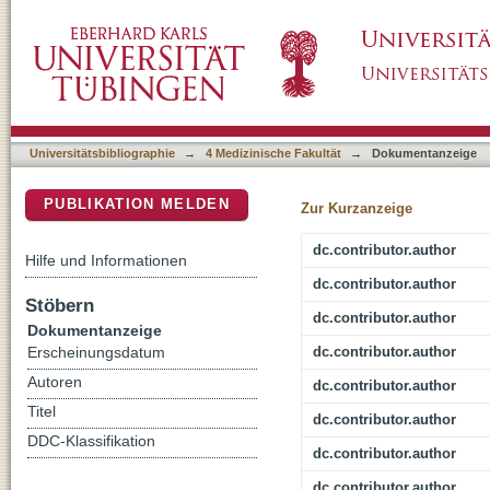
Radiation Pneumonitis after Intensity-Modula
DSpace Repositorium (Manakin basiert)
Data and a Systematic Review
Universitätsbibliographie
→
4 Medizinische Fakultät
→
Dokumentanzeige
PUBLIKATION MELDEN
Zur Kurzanzeige
dc.contributor.author
Hilfe und Informationen
dc.contributor.author
Stöbern
dc.contributor.author
Dokumentanzeige
dc.contributor.author
Erscheinungsdatum
Autoren
dc.contributor.author
Titel
dc.contributor.author
DDC-Klassifikation
dc.contributor.author
dc.contributor.author