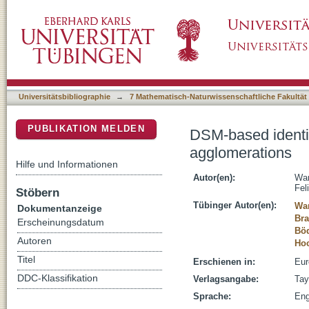
DSM-based identification of changes in high
DSpace Repositorium (Manakin basiert)
Universitätsbibliographie
→
7 Mathematisch-Naturwissenschaftliche Fakultät
PUBLIKATION MELDEN
DSM-based identif
agglomerations
Hilfe und Informationen
Autor(en):
War
Fel
Stöbern
Tübinger Autor(en):
War
Dokumentanzeige
Bra
Erscheinungsdatum
Böd
Autoren
Hoc
Titel
Erschienen in:
Eur
DDC-Klassifikation
Verlagsangabe:
Tay
Sprache:
Eng