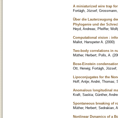
A miniaturized wire trap fo
Fortágh, József
;
Grossmann,
Über die Lauterzeugung der
Phylogenie und der Schrec
Heyd, Andreas
;
Pfeiffer, Wol
Computational vision : inf
Mallot, Hanspeter A.
(
2000
)
Two-body correlations in n
Müther, Herbert
;
Polls, A.
(
20
Bose-Einstein condensation
Ott, Herwig
;
Fortágh, József
Lipoconjugates for the Non
Hoff, Antje
;
André, Thomas
;
S
Anomalous longitudinal mag
Kraft, Saskia
;
Günther, Andr
Spontaneous breaking of r
Müther, Herbert
;
Sedrakian, 
Nonlinear Dynamics of a B