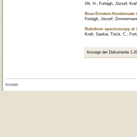
Ott, H.
;
Fortágh, József
;
Kraf
Bose-Einstein-Kondensate 
Fortágh, József
;
Zimmermann
Rubidium spectroscopy at 7
Kraft, Saskia
;
Türck, C.
;
Fort
Anzeige der Dokumente 1-2
Kontakt