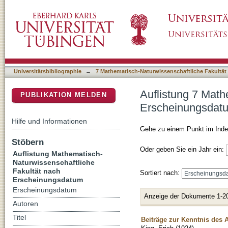
Auflistung 7 Mathematisch-Naturwissenschaf
DSpace Repositorium (Manakin basiert)
Universitätsbibliographie
→
7 Mathematisch-Naturwissenschaftliche Fakultät
Auflistung 7 Math
PUBLIKATION MELDEN
Erscheinungsdat
Hilfe und Informationen
Gehe zu einem Punkt im Inde
Stöbern
Oder geben Sie ein Jahr ein:
Auflistung Mathematisch-
Naturwissenschaftliche
Fakultät nach
Sortiert nach:
Erscheinungsdatum
Erscheinungsdatum
Anzeige der Dokumente 1-2
Autoren
Titel
Beiträge zur Kenntnis des A