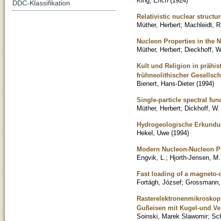
King, Erich
(
1924
)
DDC-Klassifikation
Relativistic nuclear structure
Müther, Herbert
;
Machleidt, R
Nucleon Properties in the 
Müther, Herbert
;
Dieckhoff, W
Kult und Religion in prähis
frühneolithischer Gesellscha
Bienert, Hans-Dieter
(
1994
)
Single-particle spectral fun
Müther, Herbert
;
Dickhoff, W.
Hydrogeologische Erkundun
Hekel, Uwe
(
1994
)
Modern Nucleon-Nucleon Pot
Engvik, L.
;
Hjorth-Jensen, M.
Fast loading of a magneto-o
Fortágh, József
;
Grossmann,
Rasterelektronenmikroskop
Gußeisen mit Kugel-und Ve
Soinski, Marek Slawomir
;
Sch