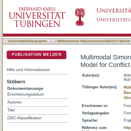
Multimodal Simon Effect: A Multimodal Extens
DSpace Repositorium (Manakin basiert)
Universitätsbibliographie
→
7 Mathematisch-Naturwissenschaftliche Fakultät
PUBLIKATION MELDEN
Multimodal Simon 
Model for Conflic
Hilfe und Informationen
Autor(en):
Mah
Rolf
Stöbern
Tübinger Autor(en):
Mah
Dokumentanzeige
Bau
Erscheinungsdatum
Ulri
Autoren
Erschienen in:
Fron
Titel
Verlagsangabe:
Fron
DDC-Klassifikation
Sprache:
Engl
Referenz zum
htt