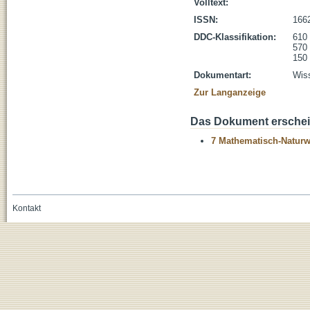
Volltext:
ISSN:
166
DDC-Klassifikation:
610 
570 
150 
Dokumentart:
Wiss
Zur Langanzeige
Das Dokument erschein
7 Mathematisch-Naturwi
Kontakt