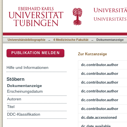
Additive Manufacturing: A Comparative Analy
DSpace Repositorium (Manakin basiert)
Reproduction of Auricular Prostheses Replic
Universitätsbibliographie
→
4 Medizinische Fakultät
→
Dokumentanzeige
PUBLIKATION MELDEN
Zur Kurzanzeige
dc.contributor.author
Hilfe und Informationen
dc.contributor.author
Stöbern
dc.contributor.author
Dokumentanzeige
dc.contributor.author
Erscheinungsdatum
Autoren
dc.contributor.author
Titel
dc.contributor.author
DDC-Klassifikation
dc.date.accessioned
dc.date.available