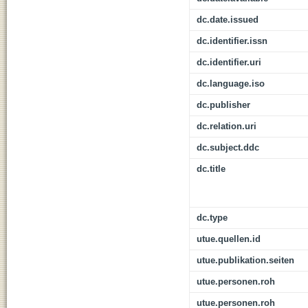
dc.date.issued
dc.identifier.issn
dc.identifier.uri
dc.language.iso
dc.publisher
dc.relation.uri
dc.subject.ddc
dc.title
dc.type
utue.quellen.id
utue.publikation.seiten
utue.personen.roh
utue.personen.roh