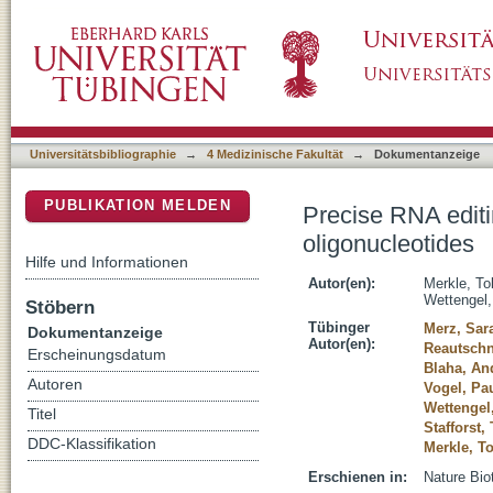
Precise RNA editing by recruiting endogeno
DSpace Repositorium (Manakin basiert)
Universitätsbibliographie
→
4 Medizinische Fakultät
→
Dokumentanzeige
PUBLIKATION MELDEN
Precise RNA edit
oligonucleotides
Hilfe und Informationen
Autor(en):
Merkle, To
Wettengel,
Stöbern
Tübinger
Merz, Sar
Dokumentanzeige
Autor(en):
Reautschn
Erscheinungsdatum
Blaha, An
Autoren
Vogel, Pa
Wettengel
Titel
Stafforst,
DDC-Klassifikation
Merkle, To
Erschienen in:
Nature Bio