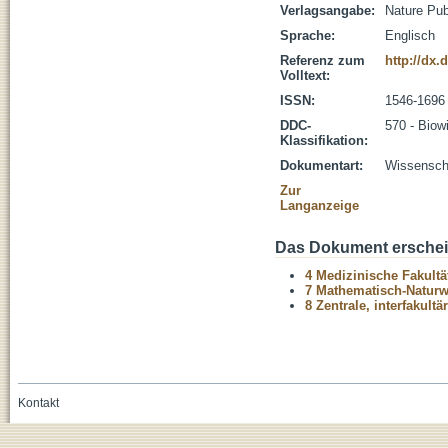
Verlagsangabe:
Nature Pub
Sprache:
Englisch
Referenz zum
http://dx.
Volltext:
ISSN:
1546-1696
DDC-
570 - Biow
Klassifikation:
Dokumentart:
Wissenscha
Zur
Langanzeige
Das Dokument erschein
4 Medizinische Fakultä
7 Mathematisch-Naturwi
8 Zentrale, interfakult
Kontakt