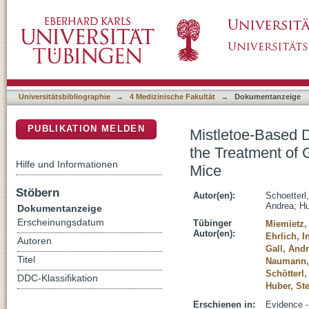
Mistletoe-Based Drugs Work in Synergy with
DSpace Repositorium (Manakin basiert)
Vitro and In Vivo in Glioblastoma Bearing Mi
Universitätsbibliographie
→
4 Medizinische Fakultät
→
Dokumentanzeige
PUBLIKATION MELDEN
Mistletoe-Based 
the Treatment of 
Hilfe und Informationen
Mice
Stöbern
Autor(en):
Schoetterl
Andrea
;
Hu
Dokumentanzeige
Erscheinungsdatum
Tübinger
Miemietz, 
Autor(en):
Ehrlich, I
Autoren
Gall, And
Titel
Naumann, 
Schötterl,
DDC-Klassifikation
Huber, St
Erschienen in:
Evidence -