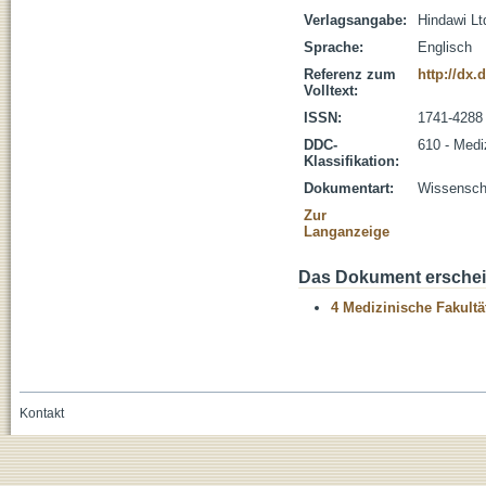
Verlagsangabe:
Hindawi Lt
Sprache:
Englisch
Referenz zum
http://dx.
Volltext:
ISSN:
1741-4288
DDC-
610 - Medi
Klassifikation:
Dokumentart:
Wissenscha
Zur
Langanzeige
Das Dokument erschein
4 Medizinische Fakultä
Kontakt