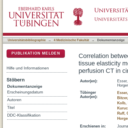
Correlation between acoustic radiation force
DSpace Repositorium (Manakin basiert)
and perfusion parameters acquired by perfusion
Universitätsbibliographie
→
4 Medizinische Fakultät
→
Dokumentanzeige
PUBLIKATION MELDEN
Correlation betwe
tissue elasticity
Hilfe und Informationen
perfusion CT in cir
Stöbern
Autor(en):
Esser,
Horger
Dokumentanzeige
Erscheinungsdatum
Tübinger
Esser
Autor(en):
Bitzer
Autoren
Kolb,
Titel
Kuruc
Ruff, 
DDC-Klassifikation
Horge
Erschienen in:
Journa