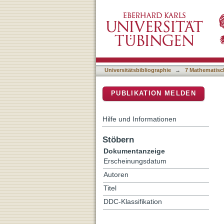
Impact of the Antidiabeti
DSpace Repositorium (Manakin b
Health of the Big Ramshor
Universitätsbibliographie
→
7 Mathematisc
PUBLIKATION MELDEN
Hilfe und Informationen
Stöbern
Dokumentanzeige
Erscheinungsdatum
Autoren
Titel
DDC-Klassifikation