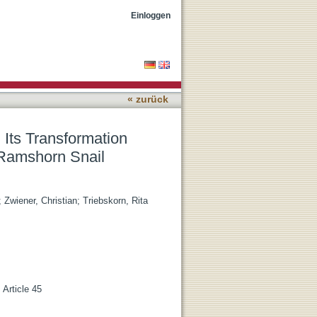
t Guanylurea on the
Einloggen
« zurück
 Its Transformation
 Ramshorn Snail
;
Zwiener, Christian
;
Triebskorn, Rita
 Article 45