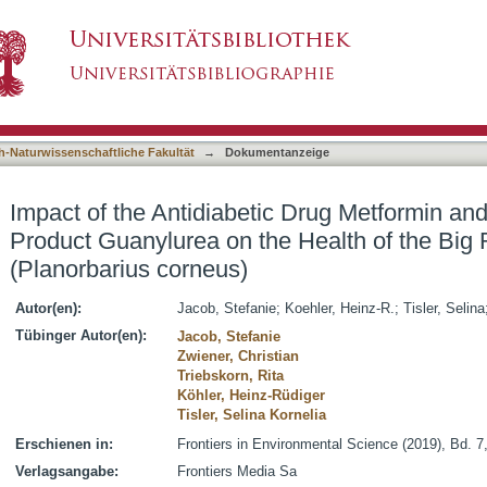
c Drug Metformin and Its Transformation Produc
asiert)
n Snail (Planorbarius corneus)
h-Naturwissenschaftliche Fakultät
→
Dokumentanzeige
Impact of the Antidiabetic Drug Metformin and
Product Guanylurea on the Health of the Big
(Planorbarius corneus)
Autor(en):
Jacob, Stefanie
;
Koehler, Heinz-R.
;
Tisler, Selina
Tübinger Autor(en):
Jacob, Stefanie
Zwiener, Christian
Triebskorn, Rita
Köhler, Heinz-Rüdiger
Tisler, Selina Kornelia
Erschienen in:
Frontiers in Environmental Science (2019), Bd. 7,
Verlagsangabe:
Frontiers Media Sa