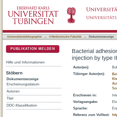
Bacterial adhesion and host cell factors leadin
DSpace Repositorium (Manakin basiert)
system
Universitätsbibliographie
→
4 Medizinische Fakultät
→
Dokumentanzeige
PUBLIKATION MELDEN
Bacterial adhesion
injection by type 
Hilfe und Informationen
Autor(en):
Bo
Stöbern
Tübinger Autor(en):
Bo
Dokumentanzeige
Kle
Aut
Erscheinungsdatum
So
Autoren
Erschienen in:
Int
Titel
Verlagsangabe:
El
DDC-Klassifikation
Sprache:
Eng
Referenz zum Volltext:
htt