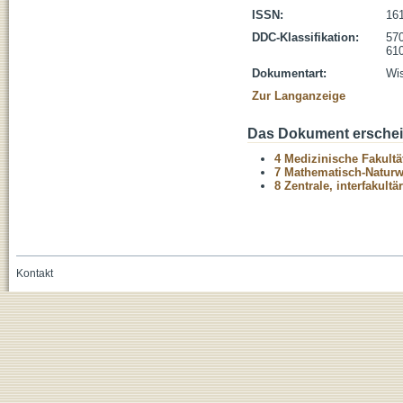
ISSN:
16
DDC-Klassifikation:
570
610
Dokumentart:
Wis
Zur Langanzeige
Das Dokument erschein
4 Medizinische Fakultä
7 Mathematisch-Naturwi
8 Zentrale, interfakult
Kontakt