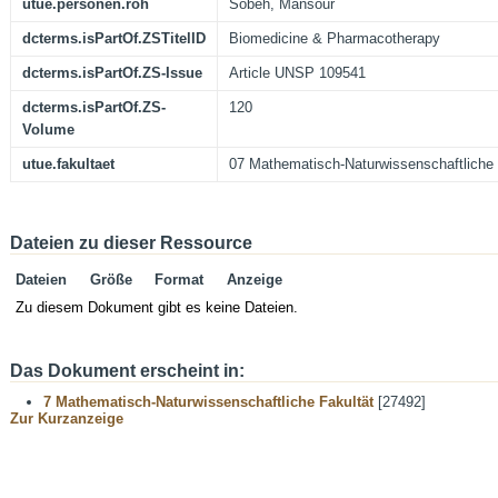
utue.personen.roh
Sobeh, Mansour
dcterms.isPartOf.ZSTitelID
Biomedicine & Pharmacotherapy
dcterms.isPartOf.ZS-Issue
Article UNSP 109541
dcterms.isPartOf.ZS-
120
Volume
utue.fakultaet
07 Mathematisch-Naturwissenschaftliche 
Dateien zu dieser Ressource
Dateien
Größe
Format
Anzeige
Zu diesem Dokument gibt es keine Dateien.
Das Dokument erscheint in:
7 Mathematisch-Naturwissenschaftliche Fakultät
[27492]
Zur Kurzanzeige