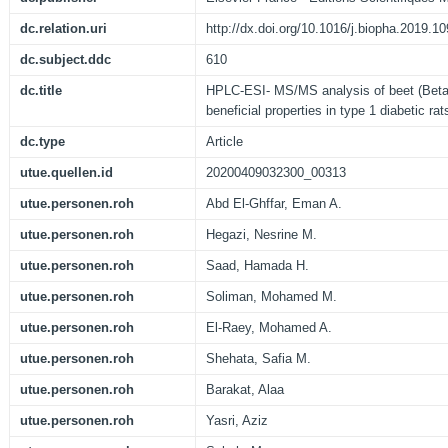
dc.relation.uri
http://dx.doi.org/10.1016/j.biopha.2019.1
dc.subject.ddc
610
dc.title
HPLC-ESI- MS/MS analysis of beet (Beta v
beneficial properties in type 1 diabetic rat
dc.type
Article
utue.quellen.id
20200409032300_00313
utue.personen.roh
Abd El-Ghffar, Eman A.
utue.personen.roh
Hegazi, Nesrine M.
utue.personen.roh
Saad, Hamada H.
utue.personen.roh
Soliman, Mohamed M.
utue.personen.roh
El-Raey, Mohamed A.
utue.personen.roh
Shehata, Safia M.
utue.personen.roh
Barakat, Alaa
utue.personen.roh
Yasri, Aziz