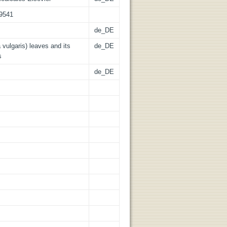
09541
de_DE
ulgaris) leaves and its
de_DE
s
de_DE