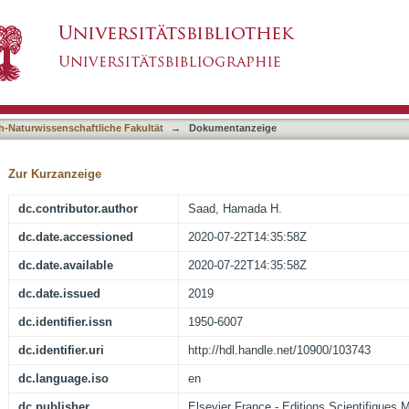
f beet (Beta vulgaris) leaves and its benefici
asiert)
h-Naturwissenschaftliche Fakultät
→
Dokumentanzeige
Zur Kurzanzeige
dc.contributor.author
Saad, Hamada H.
dc.date.accessioned
2020-07-22T14:35:58Z
dc.date.available
2020-07-22T14:35:58Z
dc.date.issued
2019
dc.identifier.issn
1950-6007
dc.identifier.uri
http://hdl.handle.net/10900/103743
dc.language.iso
en
dc.publisher
Elsevier France - Editions Scientifiques 