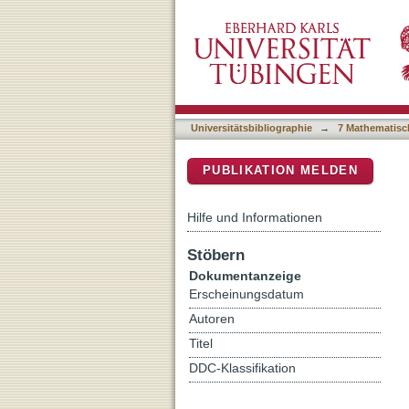
HPLC-ESI- MS/MS analysis o
DSpace Repositorium (Manakin b
diabetic rats
Universitätsbibliographie
→
7 Mathematisc
PUBLIKATION MELDEN
Hilfe und Informationen
Stöbern
Dokumentanzeige
Erscheinungsdatum
Autoren
Titel
DDC-Klassifikation