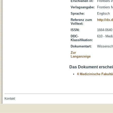
Erschienen in:
Frontiers i
Verlagsangabe:
Frontiers 
Sprache:
Englisch
Referenz zum
http://dx.
Volltext:
ISSN:
1664-0640
DDC-
610 - Medi
Klassifikation:
Dokumentart:
Wissenscha
Zur
Langanzeige
Das Dokument erschein
4 Medizinische Fakultä
Kontakt