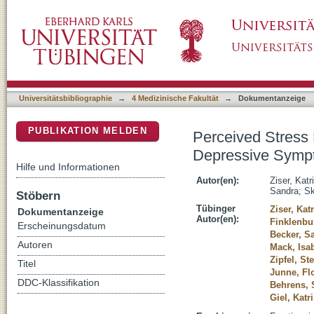
Perceived Stress Mediates the Relationshi
DSpace Repositorium (Manakin basiert)
Individuals With Obesity
Universitätsbibliographie
→
4 Medizinische Fakultät
→
Dokumentanzeige
PUBLIKATION MELDEN
Perceived Stress 
Depressive Sympt
Hilfe und Informationen
Autor(en):
Ziser, Katr
Sandra
;
Sk
Stöbern
Tübinger
Ziser, Kat
Dokumentanzeige
Autor(en):
Finklenbu
Erscheinungsdatum
Becker, S
Autoren
Mack, Isab
Zipfel, St
Titel
Junne, Fl
DDC-Klassifikation
Behrens,
Giel, Katr