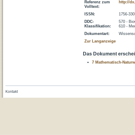
Referenz zum
http://d
Volltext:
ISSN:
1756-330
DDC-
570 - Bio
Klassifikation:
610 - Me
Dokumentart:
Wissensch
Zur Langanzeige
Das Dokument erschein
7 Mathematisch-Naturwi
Kontakt