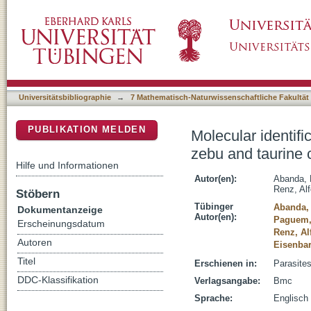
Molecular identification and prevalence of ti
DSpace Repositorium (Manakin basiert)
Cameroon
Universitätsbibliographie
→
7 Mathematisch-Naturwissenschaftliche Fakultät
PUBLIKATION MELDEN
Molecular identifi
zebu and taurine 
Hilfe und Informationen
Autor(en):
Abanda, 
Renz, Al
Stöbern
Tübinger
Abanda, 
Dokumentanzeige
Autor(en):
Paguem,
Erscheinungsdatum
Renz, Al
Autoren
Eisenbar
Titel
Erschienen in:
Parasites
DDC-Klassifikation
Verlagsangabe:
Bmc
Sprache:
Englisch