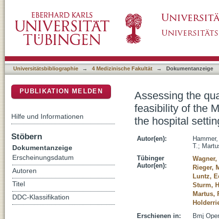
Assessing the quality of medication documen
DSpace Repositorium (Manakin basiert)
instrument for retrospective chart review in th
Universitätsbibliographie
→
4 Medizinische Fakultät
→
Dokumentanzeige
PUBLIKATION MELDEN
Assessing the qua
feasibility of the
Hilfe und Informationen
the hospital settin
Stöbern
Autor(en):
Hammer, 
T.
;
Martu
Dokumentanzeige
Erscheinungsdatum
Tübinger
Wagner,
Autor(en):
Rieger, 
Autoren
Luntz, 
Titel
Sturm, 
Martus, 
DDC-Klassifikation
Holderri
Erschienen in:
Bmj Open 