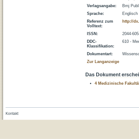
Verlagsangabe:
Bmj Publ
Sprache:
Englisch
Referenz zum
http://d
Volltext:
ISSN:
2044-605
DDC-
610 - Me
Klassifikation:
Dokumentart:
Wissensch
Zur Langanzeige
Das Dokument erschein
4 Medizinische Fakultä
Kontakt