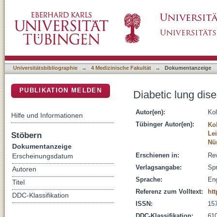
Diabetic lung disease: fact or fiction?
DSpace Repositorium (Manakin basiert)
Universitätsbibliographie
→
4 Medizinische Fakultät
→
Dokumentanzeige
PUBLIKATION MELDEN
Diabetic lung disea
Autor(en):
Kol
Hilfe und Informationen
Tübinger Autor(en):
Ko
Lei
Stöbern
Nü
Dokumentanzeige
Erschienen in:
Rev
Erscheinungsdatum
Verlagsangabe:
Spr
Autoren
Sprache:
Eng
Titel
Referenz zum Volltext:
htt
DDC-Klassifikation
ISSN:
15
DDC-Klassifikation:
610