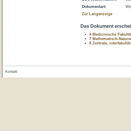
Dokumentart:
Wis
Zur Langanzeige
Das Dokument erschein
4 Medizinische Fakultä
7 Mathematisch-Naturwi
8 Zentrale, interfakult
Kontakt