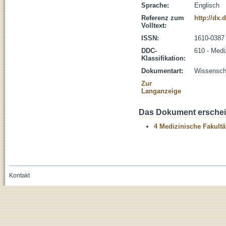
Sprache:
Englisch
Referenz zum
http://dx.
Volltext:
ISSN:
1610-0387
DDC-
610 - Medi
Klassifikation:
Dokumentart:
Wissenscha
Zur
Langanzeige
Das Dokument erschein
4 Medizinische Fakultä
Kontakt