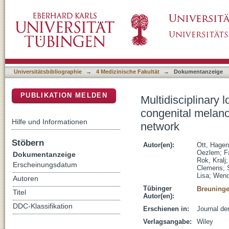
Multidisciplinary long-term care and modern s
DSpace Repositorium (Manakin basiert)
recommendations by the CMN surgery netwo
Universitätsbibliographie
→
4 Medizinische Fakultät
→
Dokumentanzeige
PUBLIKATION MELDEN
Multidisciplinary 
congenital melan
Hilfe und Informationen
network
Stöbern
Autor(en):
Ott, Hagen
Oezlem
;
F
Dokumentanzeige
Rok, Kralj
Erscheinungsdatum
Clemens
;
Lisa
;
Wend
Autoren
Tübinger
Breuninge
Titel
Autor(en):
DDC-Klassifikation
Erschienen in:
Journal de
Verlagsangabe:
Wiley