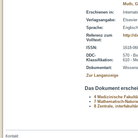
Muth, G
Erschienen in:
Internat
Verlagsangabe:
Elsevie
Sprache:
Englisc
Referenz zum
http://d
Volltext:
ISSN:
1618-06
DDC-
570 - Bi
Klassifikation:
610 - Me
Dokumentart:
Wissensc
Zur Langanzeige
Das Dokument erschein
4 Medizinische Fakultä
7 Mathematisch-Naturwi
8 Zentrale, interfakult
Kontakt