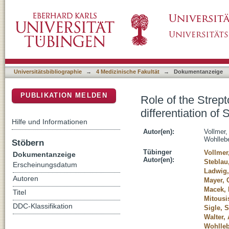
Role of the Streptomyces spore wall synthes
DSpace Repositorium (Manakin basiert)
coelicolor A3(2)
Universitätsbibliographie
→
4 Medizinische Fakultät
→
Dokumentanzeige
PUBLIKATION MELDEN
Role of the Strep
differentiation of
Hilfe und Informationen
Autor(en):
Vollmer,
Wohlleb
Stöbern
Tübinger
Vollmer
Dokumentanzeige
Autor(en):
Steblau
Erscheinungsdatum
Ladwig,
Autoren
Mayer, 
Macek, 
Titel
Mitousi
DDC-Klassifikation
Sigle, 
Walter, 
Wohlleb