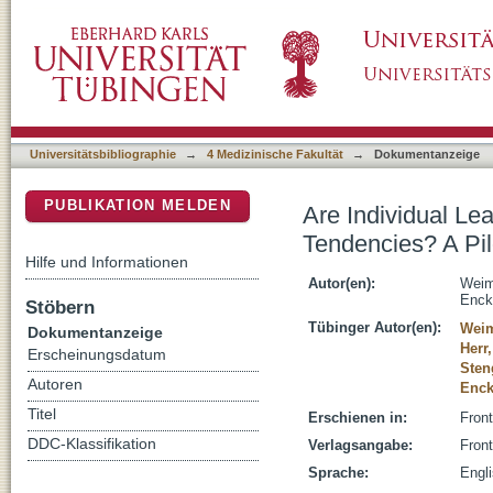
Are Individual Learning Experiences More Im
DSpace Repositorium (Manakin basiert)
Study on Placebo Analgesia
Universitätsbibliographie
→
4 Medizinische Fakultät
→
Dokumentanzeige
PUBLIKATION MELDEN
Are Individual Le
Tendencies? A Pil
Hilfe und Informationen
Autor(en):
Weim
Enck
Stöbern
Tübinger Autor(en):
Weim
Dokumentanzeige
Herr
Erscheinungsdatum
Sten
Autoren
Enck
Titel
Erschienen in:
Front
DDC-Klassifikation
Verlagsangabe:
Fron
Sprache:
Engl