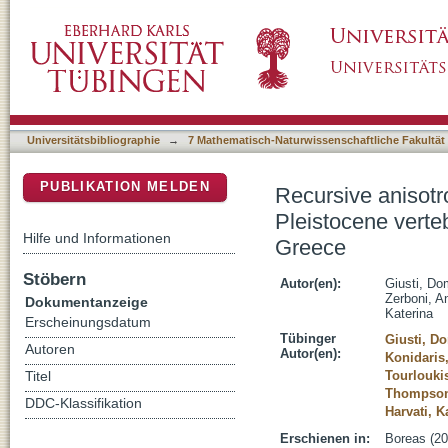
Recursive anisotropy: a spatial taphonomic s
DSpace Repositorium (Manakin basiert)
of Tsiotra Vryssi, Mygdonia Basin, Greece
Universitätsbibliographie
→
7 Mathematisch-Naturwissenschaftliche Fakultät
PUBLIKATION MELDEN
Recursive anisotr
Pleistocene verte
Hilfe und Informationen
Greece
Stöbern
Autor(en):
Giusti, Do
Zerboni, A
Dokumentanzeige
Katerina
Erscheinungsdatum
Tübinger
Giusti, D
Autoren
Autor(en):
Konidaris
Tourlouki
Titel
Thompson
DDC-Klassifikation
Harvati, K
Erschienen in:
Boreas (20