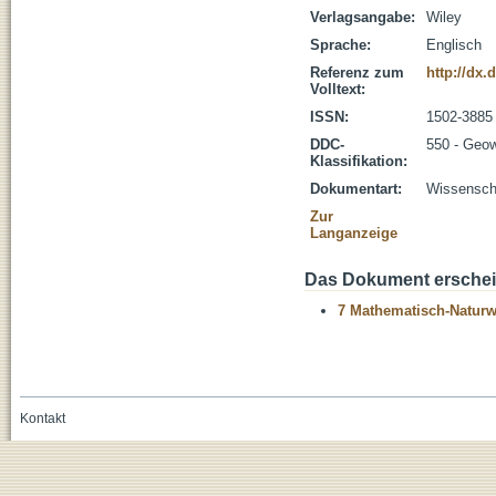
Verlagsangabe:
Wiley
Sprache:
Englisch
Referenz zum
http://dx.
Volltext:
ISSN:
1502-3885
DDC-
550 - Geo
Klassifikation:
Dokumentart:
Wissenscha
Zur
Langanzeige
Das Dokument erschein
7 Mathematisch-Naturwi
Kontakt