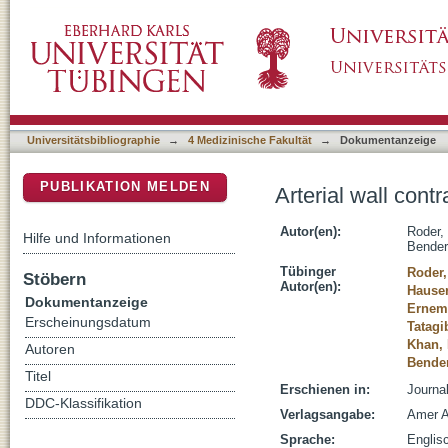
Arterial wall contrast enhancement in prog
DSpace Repositorium (Manakin basiert)
Universitätsbibliographie
→
4 Medizinische Fakultät
→
Dokumentanzeige
PUBLIKATION MELDEN
Arterial wall con
Autor(en):
Roder,
Hilfe und Informationen
Bender
Tübinger
Roder,
Stöbern
Autor(en):
Hauser
Dokumentanzeige
Ernema
Erscheinungsdatum
Tatagi
Khan, 
Autoren
Bende
Titel
Erschienen in:
Journa
DDC-Klassifikation
Verlagsangabe:
Amer A
Sprache:
Englis