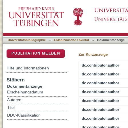
Staphylococcus aureus Skin Colonization Is 
DSpace Repositorium (Manakin basiert)
Extracellular Traps with Keratinocytes
Universitätsbibliographie
→
4 Medizinische Fakultät
→
Dokumentanzeige
PUBLIKATION MELDEN
Zur Kurzanzeige
dc.contributor.author
Hilfe und Informationen
dc.contributor.author
Stöbern
dc.contributor.author
Dokumentanzeige
dc.contributor.author
Erscheinungsdatum
Autoren
dc.contributor.author
Titel
dc.contributor.author
DDC-Klassifikation
dc.contributor.author
dc.contributor.author