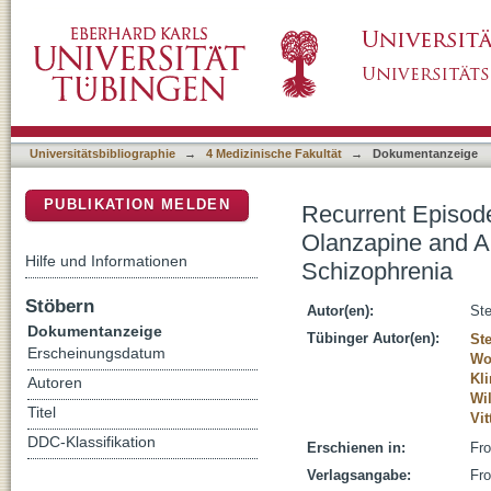
Recurrent Episodes of Paraphilic Behavior P
DSpace Repositorium (Manakin basiert)
Treatment in a Patient With Schizophrenia
Universitätsbibliographie
→
4 Medizinische Fakultät
→
Dokumentanzeige
PUBLIKATION MELDEN
Recurrent Episode
Olanzapine and Ar
Hilfe und Informationen
Schizophrenia
Stöbern
Autor(en):
Ste
Dokumentanzeige
Tübinger Autor(en):
St
Erscheinungsdatum
Wo
Kl
Autoren
Wil
Titel
Vit
DDC-Klassifikation
Erschienen in:
Fro
Verlagsangabe:
Fro