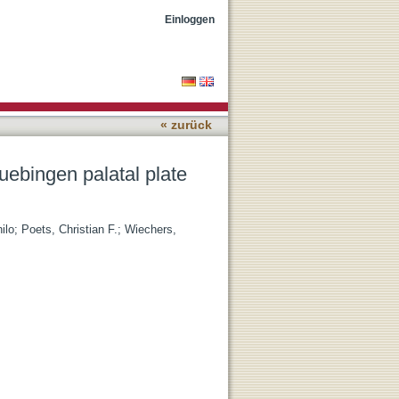
nfants with Robin
Einloggen
« zurück
uebingen palatal plate
ilo
;
Poets, Christian F.
;
Wiechers,