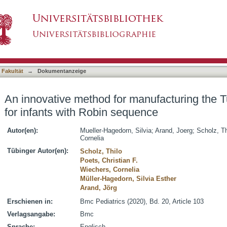
anufacturing the Tuebingen palatal plate for i
asiert)
 Fakultät
→
Dokumentanzeige
An innovative method for manufacturing the T
for infants with Robin sequence
Autor(en):
Mueller-Hagedorn, Silvia
;
Arand, Joerg
;
Scholz, Th
Cornelia
Tübinger Autor(en):
Scholz, Thilo
Poets, Christian F.
Wiechers, Cornelia
Müller-Hagedorn, Silvia Esther
Arand, Jörg
Erschienen in:
Bmc Pediatrics (2020), Bd. 20, Article 103
Verlagsangabe:
Bmc
Sprache:
Englisch