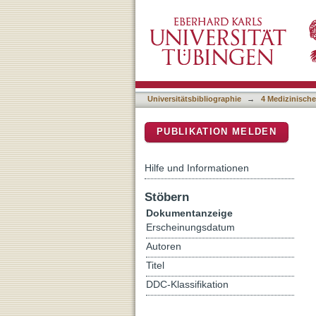
An innovative method for m
DSpace Repositorium (Manakin b
sequence
Universitätsbibliographie
→
4 Medizinische
PUBLIKATION MELDEN
Hilfe und Informationen
Stöbern
Dokumentanzeige
Erscheinungsdatum
Autoren
Titel
DDC-Klassifikation