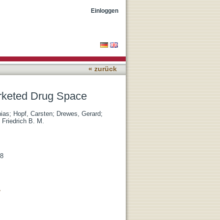
Einloggen
« zurück
arketed Drug Space
ias
;
Hopf, Carsten
;
Drewes, Gerard
;
 Friedrich B. M.
98
7