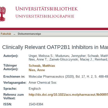
2B1 Inhibitors in Marketed Drug Space
asiert)
 Fakultät
→
Dokumentanzeige
Clinically Relevant OATP2B1 Inhibitors in M
Autor(en):
Unger, Melissa S.
;
Mudunuru, Jennypher
;
Schwab, Matth
Nies, Anne T.
;
Zamek-Gliszczynski, Maciej J.
;
Reinhard,
Tübinger
Schwab, Matthias
Autor(en):
Nies, Anne
Erschienen in:
Molecular Pharmaceutics (2020), Bd. 17, H. 2, S. 488-4
Verlagsangabe:
Amer Chemical Soc
Sprache:
Englisch
Referenz zum
http://dx.doi.org/10.1021/acs.molpharmaceut.9b0089
Volltext:
ISSN:
1543-8384