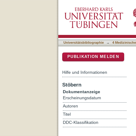
Clinically Relevant OATP
DSpace Repositorium (Manakin b
Universitätsbibliographie
→
4 Medizinische
PUBLIKATION MELDEN
Hilfe und Informationen
Stöbern
Dokumentanzeige
Erscheinungsdatum
Autoren
Titel
DDC-Klassifikation