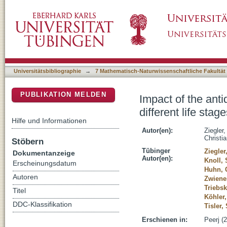
Impact of the antidepressant citalopram on the
DSpace Repositorium (Manakin basiert)
Universitätsbibliographie
→
7 Mathematisch-Naturwissenschaftliche Fakultät
PUBLIKATION MELDEN
Impact of the ant
different life stag
Hilfe und Informationen
Autor(en):
Ziegler
Christi
Stöbern
Tübinger
Ziegler
Dokumentanzeige
Autor(en):
Knoll, 
Erscheinungsdatum
Huhn, 
Autoren
Zwiener
Triebsk
Titel
Köhler
DDC-Klassifikation
Tisler,
Erschienen in:
Peerj (