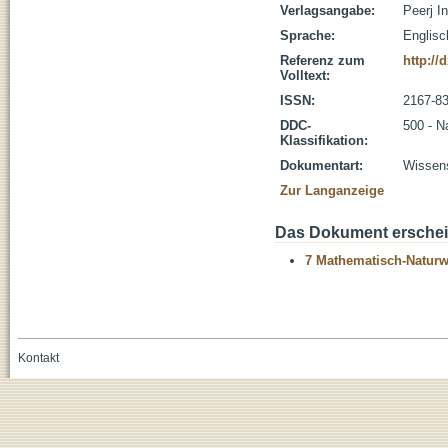
Verlagsangabe:
Peerj I
Sprache:
Englisc
Referenz zum
http://
Volltext:
ISSN:
2167-8
DDC-
500 - N
Klassifikation:
Dokumentart:
Wissens
Zur Langanzeige
Das Dokument erschein
7 Mathematisch-Naturwi
Kontakt