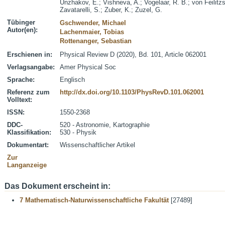
Unzhakov, E.
;
Vishneva, A.
;
Vogelaar, R. B.
;
von Feilitz
Zavatarelli, S.
;
Zuber, K.
;
Zuzel, G.
Tübinger
Gschwender, Michael
Autor(en):
Lachenmaier, Tobias
Rottenanger, Sebastian
Erschienen in:
Physical Review D (2020), Bd. 101, Article 062001
Verlagsangabe:
Amer Physical Soc
Sprache:
Englisch
Referenz zum
http://dx.doi.org/10.1103/PhysRevD.101.062001
Volltext:
ISSN:
1550-2368
DDC-
520 - Astronomie, Kartographie
Klassifikation:
530 - Physik
Dokumentart:
Wissenschaftlicher Artikel
Zur
Langanzeige
Das Dokument erscheint in:
7 Mathematisch-Naturwissenschaftliche Fakultät
[27489]