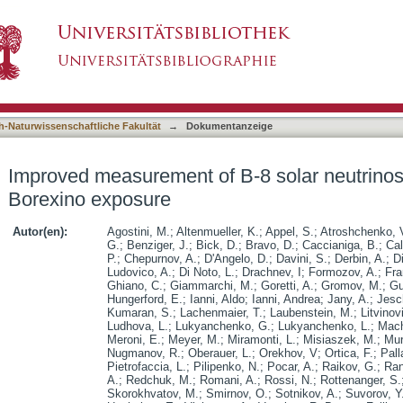
-8 solar neutrinos with 1.5 kt . y of Borexino
asiert)
h-Naturwissenschaftliche Fakultät
→
Dokumentanzeige
Improved measurement of B-8 solar neutrinos w
Borexino exposure
Autor(en):
Agostini, M.
;
Altenmueller, K.
;
Appel, S.
;
Atroshchenko, 
G.
;
Benziger, J.
;
Bick, D.
;
Bravo, D.
;
Caccianiga, B.
;
Cal
P.
;
Chepurnov, A.
;
D'Angelo, D.
;
Davini, S.
;
Derbin, A.
;
D
Ludovico, A.
;
Di Noto, L.
;
Drachnev, I
;
Formozov, A.
;
Fra
Ghiano, C.
;
Giammarchi, M.
;
Goretti, A.
;
Gromov, M.
;
Gu
Hungerford, E.
;
Ianni, Aldo
;
Ianni, Andrea
;
Jany, A.
;
Jesc
Kumaran, S.
;
Lachenmaier, T.
;
Laubenstein, M.
;
Litvinov
Ludhova, L.
;
Lukyanchenko, G.
;
Lukyanchenko, L.
;
Mach
Meroni, E.
;
Meyer, M.
;
Miramonti, L.
;
Misiaszek, M.
;
Mur
Nugmanov, R.
;
Oberauer, L.
;
Orekhov, V
;
Ortica, F.
;
Pall
Pietrofaccia, L.
;
Pilipenko, N.
;
Pocar, A.
;
Raikov, G.
;
Ran
A.
;
Redchuk, M.
;
Romani, A.
;
Rossi, N.
;
Rottenanger, S.
Skorokhvatov, M.
;
Smirnov, O.
;
Sotnikov, A.
;
Suvorov, Y