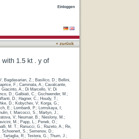
 exposure
Einloggen
« zurück
ith 1.5 kt . y of
V
;
Bagdasarian, Z.
;
Basilico, D.
;
Bellini,
aprice, F.
;
Caminata, A.
;
Cavalcante,
i Giacinto, A.
;
Di Marcello, V
;
Di
nco, D.
;
Galbiati, C.
;
Gschwender, M.
;
ffanti, D.
;
Hagner, C.
;
Houdy, T.
;
hke, D.
;
Kobychev, V
;
Korga, G.
;
ich, E.
;
Lombardi, P.
;
Lomskaya, I
;
ulin, I
;
Marcocci, S.
;
Martyn, J.
;
atova, V
;
Neumair, B.
;
Nieslony, M.
;
avicini, M.
;
Papp, L.
;
Penek, O.
;
alli, M. T.
;
Ranucci, G.
;
Razeto, A.
;
Re,
;
Schoenert, S.
;
Semenov, D.
;
.
;
Tartaglia, R.
;
Testera, G.
;
Thurn, J.
;