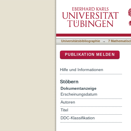
Improved measurement of B
DSpace Repositorium (Manakin b
Universitätsbibliographie
→
7 Mathematisc
PUBLIKATION MELDEN
Hilfe und Informationen
Stöbern
Dokumentanzeige
Erscheinungsdatum
Autoren
Titel
DDC-Klassifikation