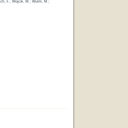
sch, F.
;
Wojcik, M.
;
Wurm, M.
;