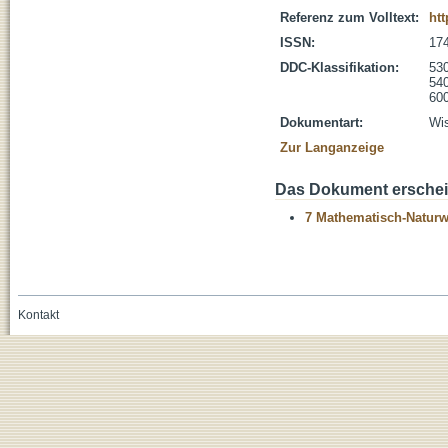
Referenz zum Volltext:
ht
ISSN:
17
DDC-Klassifikation:
530
54
600
Dokumentart:
Wis
Zur Langanzeige
Das Dokument erschein
7 Mathematisch-Naturwi
Kontakt