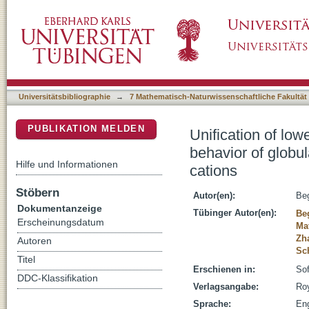
Unification of lower and upper critical soluti
DSpace Repositorium (Manakin basiert)
solutions in the presence of multivalent catio
Universitätsbibliographie
→
7 Mathematisch-Naturwissenschaftliche Fakultät
PUBLIKATION MELDEN
Unification of low
behavior of globul
Hilfe und Informationen
cations
Stöbern
Autor(en):
Be
Dokumentanzeige
Tübinger Autor(en):
Be
Erscheinungsdatum
Ma
Zh
Autoren
Sc
Titel
Erschienen in:
Sof
DDC-Klassifikation
Verlagsangabe:
Ro
Sprache:
Eng