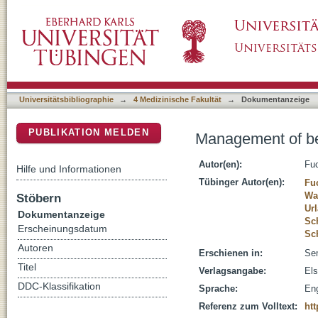
Management of benign liver tumors
DSpace Repositorium (Manakin basiert)
Universitätsbibliographie
→
4 Medizinische Fakultät
→
Dokumentanzeige
PUBLIKATION MELDEN
Management of be
Autor(en):
Fuc
Hilfe und Informationen
Tübinger Autor(en):
Fu
Wa
Stöbern
Url
Dokumentanzeige
Sc
Erscheinungsdatum
Sc
Autoren
Erschienen in:
Sem
Titel
Verlagsangabe:
Els
DDC-Klassifikation
Sprache:
Eng
Referenz zum Volltext:
ht