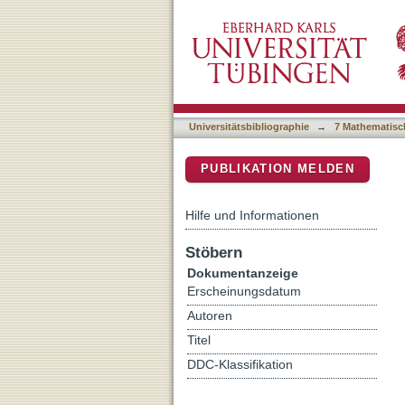
Multivalent ions for tunin
DSpace Repositorium (Manakin b
Universitätsbibliographie
→
7 Mathematisc
PUBLIKATION MELDEN
Hilfe und Informationen
Stöbern
Dokumentanzeige
Erscheinungsdatum
Autoren
Titel
DDC-Klassifikation