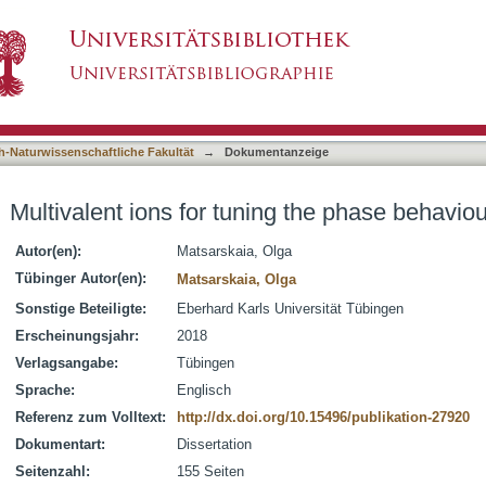
g the phase behaviour of protein solutions
asiert)
h-Naturwissenschaftliche Fakultät
→
Dokumentanzeige
Multivalent ions for tuning the phase behaviou
Autor(en):
Matsarskaia, Olga
Tübinger Autor(en):
Matsarskaia, Olga
Sonstige Beteiligte:
Eberhard Karls Universität Tübingen
Erscheinungsjahr:
2018
Verlagsangabe:
Tübingen
Sprache:
Englisch
Referenz zum Volltext:
http://dx.doi.org/10.15496/publikation-27920
Dokumentart:
Dissertation
Seitenzahl:
155 Seiten