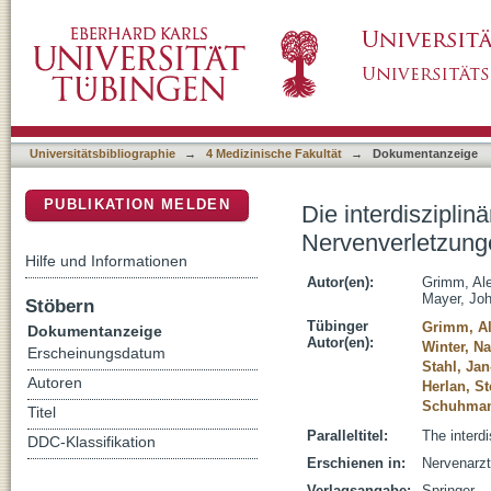
Die interdisziplinäre Diagnostik und Versor
DSpace Repositorium (Manakin basiert)
Universitätsbibliographie
→
4 Medizinische Fakultät
→
Dokumentanzeige
PUBLIKATION MELDEN
Die interdiszipli
Nervenverletzung
Hilfe und Informationen
Autor(en):
Grimm, Al
Mayer, Jo
Stöbern
Tübinger
Grimm, A
Dokumentanzeige
Autor(en):
Winter, Na
Erscheinungsdatum
Stahl, Ja
Autoren
Herlan, S
Schuhmann
Titel
Paralleltitel:
The interdi
DDC-Klassifikation
Erschienen in:
Nervenarzt
Verlagsangabe:
Springer