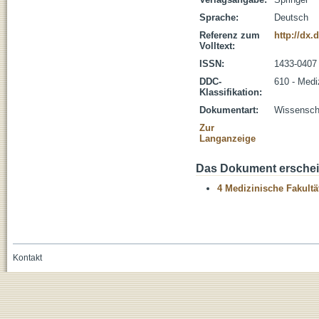
Sprache:
Deutsch
Referenz zum
http://dx.
Volltext:
ISSN:
1433-0407
DDC-
610 - Medi
Klassifikation:
Dokumentart:
Wissenscha
Zur
Langanzeige
Das Dokument erschein
4 Medizinische Fakultä
Kontakt