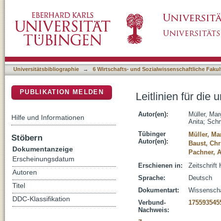
Leitlinien für die universitäre Lehrerfort- und 
DSpace Repositorium (Manakin basiert)
Universitätsbibliographie
→
6 Wirtschafts- und Sozialwissenschaftliche Fakul
PUBLIKATION MELDEN
Leitlinien für die 
Autor(en):
Müller, Mar
Hilfe und Informationen
Anita
;
Schm
Tübinger
Müller, Ma
Stöbern
Autor(en):
Baust, Chr
Dokumentanzeige
Pachner, A
Erscheinungsdatum
Erschienen in:
Zeitschrift
Autoren
Sprache:
Deutsch
Titel
Dokumentart:
Wissenschaf
DDC-Klassifikation
Verbund-
175593545
Nachweis: